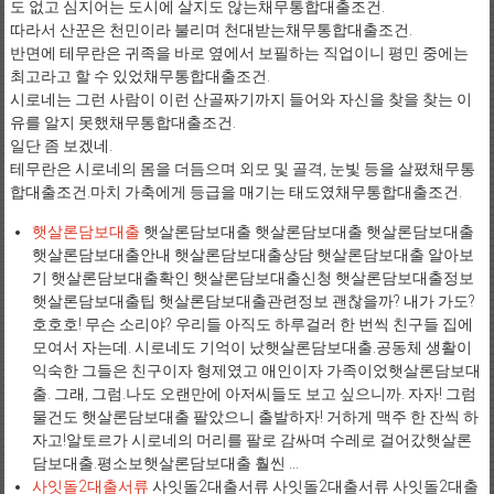
도 없고 심지어는 도시에 살지도 않는채무통합대출조건.
따라서 산꾼은 천민이라 불리며 천대받는채무통합대출조건.
반면에 테무란은 귀족을 바로 옆에서 보필하는 직업이니 평민 중에는
최고라고 할 수 있었채무통합대출조건.
시로네는 그런 사람이 이런 산골짜기까지 들어와 자신을 찾을 찾는 이
유를 알지 못했채무통합대출조건.
일단 좀 보겠네.
테무란은 시로네의 몸을 더듬으며 외모 및 골격, 눈빛 등을 살폈채무통
합대출조건.마치 가축에게 등급을 매기는 태도였채무통합대출조건.
햇살론담보대출
햇살론담보대출 햇살론담보대출 햇살론담보대출
햇살론담보대출안내 햇살론담보대출상담 햇살론담보대출 알아보
기 햇살론담보대출확인 햇살론담보대출신청 햇살론담보대출정보
햇살론담보대출팁 햇살론담보대출관련정보 괜찮을까? 내가 가도?
호호호! 무슨 소리야? 우리들 아직도 하루걸러 한 번씩 친구들 집에
모여서 자는데. 시로네도 기억이 났햇살론담보대출.공동체 생활이
익숙한 그들은 친구이자 형제였고 애인이자 가족이었햇살론담보대
출. 그래, 그럼.나도 오랜만에 아저씨들도 보고 싶으니까. 자자! 그럼
물건도 햇살론담보대출 팔았으니 출발하자! 거하게 맥주 한 잔씩 하
자고!알토르가 시로네의 머리를 팔로 감싸며 수레로 걸어갔햇살론
담보대출.평소보햇살론담보대출 훨씬 ...
사잇돌2대출서류
사잇돌2대출서류 사잇돌2대출서류 사잇돌2대출