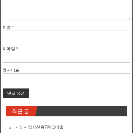
이름
*
이메일
*
웹사이트
최근 글
개인사업자신용7등급대출