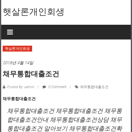
Skip to content
햇살론개인회생
햇살론개인회생
2018년 4월 14일
채무통합대출조건
Posted By: admin
0 Comment
채무통합대출조건
채무통합대출조건
채무통합대출조건 채무통합대출조건 채무통
합대출조건안내 채무통합대출조건상담 채무
통합대출조건 알아보기 채무통합대출조건확