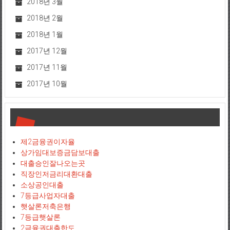
2018년 3월
2018년 2월
2018년 1월
2017년 12월
2017년 11월
2017년 10월
제2금융권이자율
상가임대보증금담보대출
대출승인잘나오는곳
직장인저금리대환대출
소상공인대출
7등급사업자대출
햇살론저축은행
7등급햇살론
2금융권대출한도