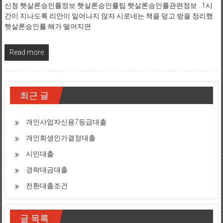
신청 햇살론승인률정보 햇살론승인률팁 햇살론승인률관련정보 . 1시
간이 지나도록 리안이 일어나지 않자 시로네는 책을 덮고 방을 정리했
햇살론승인률.해가 떨어지면
Read more
최근 글
개인사업자신용7등급대출
개인회생인가결정대출
시민대출
경락대금대출
전환대출조건
글 목록