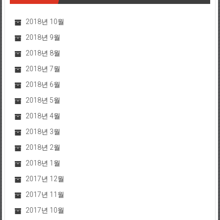
2018년 10월
2018년 9월
2018년 8월
2018년 7월
2018년 6월
2018년 5월
2018년 4월
2018년 3월
2018년 2월
2018년 1월
2017년 12월
2017년 11월
2017년 10월