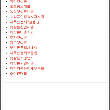
익산햇살론
오토담보대출
농협햇살론대출
소상공인정책자금지원
저축은행제2금융권
햇살론창업대출
햇살론대출기간
추가햇살론
광주햇살론
햇살론무직자대출
저축은행채무통합
햇살론자영업자
햇살론서민대출
페퍼저축은행채무통합
소상인대출
사업자신용대출
jejuemerald
보증금대출
햇살론서민대출
상가담보대출
정부지원햇살론
햇살론추가대출
햇살론조건
정부지원서민대출
저신용
자대출
서민대환대출
아파트담보대출
소상공인사업자대출
직장인대출
땅담보대출
개인사업자대출
저금리대출
직장인신용대출
개인사업자대