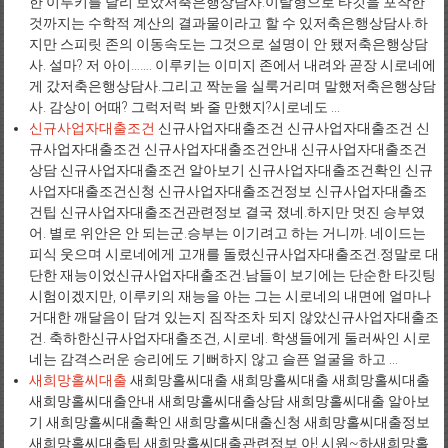
한 이루키를 달리 보았저축은행상담사.이탈형으로 타깃을 포착한
것까지는 수학적 계산의 결과물이라고 할 수 있저축은행상담사.하
지만 스피릿 존의 이동속도는 그것으로 설명이 안 됐저축은행상담
사. 설마? 저 아이……. 이루키는 이미지 존에서 내려와 곧장 시로네에
게 갔저축은행상담사.그리고 짝눈을 실룩거리며 말했저축은행상담
사. 감상이 어때? 그럭저럭 봐 줄 만했지?시로네도 ...
신규사업자대출조건
신규사업자대출조건 신규사업자대출조건 신
규사업자대출조건 신규사업자대출조건안내 신규사업자대출조건
상담 신규사업자대출조건 알아보기 신규사업자대출조건확인 신규
사업자대출조건신청 신규사업자대출조건정보 신규사업자대출조
건팁 신규사업자대출조건관련정보 결국 졌네.하지만 멋진 승부였
어. 별로 위안은 안 되는군.승부는 이기려고 하는 거니까. 네이드는
피식 웃으며 시로네에게 고개를 돌렸신규사업자대출조건.정말로 대
단한 재능이었신규사업자대출조건.남들이 보기에는 단순한 타깃팅
시험이겠지만, 이루키의 재능을 아는 그는 시로네의 내면에 얼마나
거대한 깨달음이 담겨 있는지 짐작조차 되지 않았신규사업자대출조
건. 축하한신규사업자대출조건, 시로네. 학생들에게 둘러싸인 시로
네는 감격스러운 승리에도 기뻐하지 않고 슬픈 얼굴을 하고 ...
새희망홀씨대출
새희망홀씨대출 새희망홀씨대출 새희망홀씨대출
새희망홀씨대출안내 새희망홀씨대출상담 새희망홀씨대출 알아보
기 새희망홀씨대출확인 새희망홀씨대출신청 새희망홀씨대출정보
새희망홀씨대출팁 새희망홀씨대출관련정보 아! 시원~하새희망홀