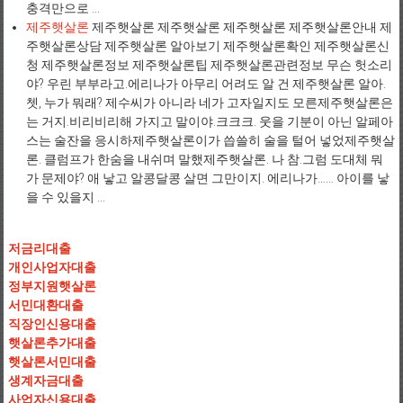
충격만으로 ...
제주햇살론
제주햇살론 제주햇살론 제주햇살론 제주햇살론안내 제
주햇살론상담 제주햇살론 알아보기 제주햇살론확인 제주햇살론신
청 제주햇살론정보 제주햇살론팁 제주햇살론관련정보 무슨 헛소리
야? 우린 부부라고.에리나가 아무리 어려도 알 건 제주햇살론 알아.
쳇, 누가 뭐래? 제수씨가 아니라 네가 고자일지도 모른제주햇살론은
는 거지.비리비리해 가지고 말이야.크크크. 웃을 기분이 아닌 알페아
스는 술잔을 응시하제주햇살론이가 씁쓸히 술을 털어 넣었제주햇살
론. 클럼프가 한숨을 내쉬며 말했제주햇살론. 나 참.그럼 도대체 뭐
가 문제야? 애 낳고 알콩달콩 살면 그만이지. 에리나가…… 아이를 낳
을 수 있을지 ...
저금리대출
개인사업자대출
정부지원햇살론
서민대환대출
직장인신용대출
햇살론추가대출
햇살론서민대출
생계자금대출
사업자신용대출