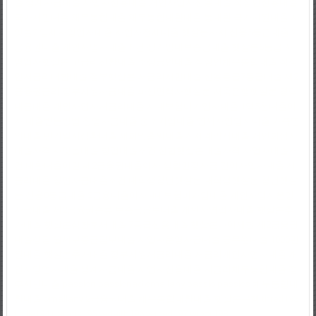
출
생계자금대출
사업자신용대출
개인사업자신용대출
직장인신용대출
국가서민대출
채무통합대출
채무통합대환대출
통대환
국가지원대출
사
잇돌2
영세자영업자대출
사업자전세대출
햇살론자서
신용5등급대출
2
금융권대출
개인사업자대출조건
상가임대보증금대출
햇살론5등급
자
영업자햇살론
고금리전환대출
소상공인대출
직장인채무통합대출
직장
인저금리대환대출
정부햇살론
저금리서민대출
신용등급7등급대출
제2
금융권금리
정부지원자금대출
파산면책자햇살론
저축은행햇살론
경락
대금대출
개인사업자저금리대출
사대보험미가입자대출
1억5천대출이
자
대출받는방법
창업자금대출
중소기업대출
영세자영업자대출
가족명
의대출
만기일시상환대출
새희망홀씨대출
전세계약서대출
개인회생자
대출자격
사잇돌대출
창업대출조건
신협햇살론대출자격
사업자대출조
건
대환대출이란
제2금융권대출이자
생활안정자금
간이사업자대출
저
금리대출
창업자금대출조건
대학생청년햇살론
대학생햇살론
청년햇살
론
신용8등급대출
2금융대출이자
4대보험미가입대출
개인사업자운영
자금대출
제2금융권종류
보증금담보대출
개인자영업자대출
햇살론추
가대출
햇살론상환후재대출
7등급신용대출
햇살론나이제한
제2금융권
대출상담
월세보증금담보대출
사업자운영자금대출
공무원대출
1000만
원대출
햇살론추가대출
정부지원저금리대출
저금리개인사업자대출
개
인자영업자대출
생계자금대출
사업자신용대출
저금리채무통합대출
정
부서민대출
passlon
passlonad
omallany
passlo
passlos
채무통합대
환대출
omallany
2금융권대출
채무통합대환대출
햇살론은행
thred193
ticille194
uaratis195
vedaith196
verced197
wibor198