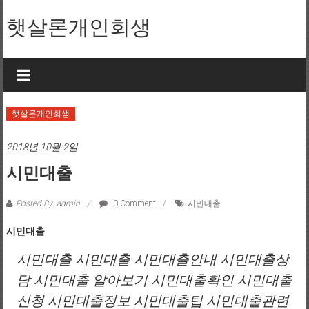
Skip to content
햇살론개인회생
햇살론개인회생
2018년 10월 2일
시민대출
Posted By: admin
0 Comment
시민대출
시민대출
시민대출 시민대출 시민대출안내 시민대출상
담 시민대출 알아보기 시민대출확인 시민대출
신청 시민대출정보 시민대출팁 시민대출관련