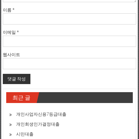
이름
*
이메일
*
웹사이트
최근 글
개인사업자신용7등급대출
개인회생인가결정대출
시민대출