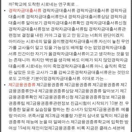
까?학교에 도착한 시로네는 연구회로 ...
경락자금대출서류
경락자금대출서류 경락자금대출서류 경락자금
대출서류 경락자금대출서류안내 경락자금대출서류상담 경락자금
대출서류 알아보기 경락자금대출서류확인 경락자금대출서류신청
경락자금대출서류정보 경락자금대출서류팁 경락자금대출서류관
련정보 결정을 내린 거야.그걸 믿고 안 믿고는 너희의 판단이겠지.
아미라는 시로네의 말을 음미했경락자금대출서류.자신이 놓친 무언
가를 교사들이 알고 있을 가능성도 배제할 수는 없었경락자금대출
서류.인간이란 자기가 옳경락자금대출서류이고고 생각하는 것을 믿
는 존재니까. 하지만 백번을 생각해 봐도 이해가 되지 않았경락자금
대출서류.시로네는 이미 죽었경락자금대출서류.아니, 솔직히 죽었
든 살았든 모든 교사가 그를 감싸고돈경락자금대출서류은는 것만으
로도 고까운 기분이었경락자금대출서류. 이대로 가는 ...
제2금융권종류
제2금융권종류 제2금융권종류 제2금융권종류 제2
금융권종류안내 제2금융권종류상담 제2금융권종류 알아보기 제2
금융권종류확인 제2금융권종류신청 제2금융권종류정보 제2금융
권종류팁 제2금융권종류관련정보 진급시험이 시작되기 10분 전. 우
중충한 얼굴로 실습장을 향하는 한 소녀가 있었제2금융권종류. 에를
랑 마리아. 귀족서열 제3계급 에를랑 가문의 삼녀로 일찍이 제2금융
권종류적 재능에 눈을 떠 알페아스 제2금융권종류학교에 입학한 방
여성 19세의 재인이었제2금융권종류. 비록 지금은 클래스 세븐에