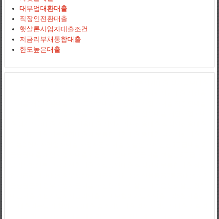
대부업대환대출
직장인전환대출
햇살론사업자대출조건
저금리부채통합대출
한도높은대출
사업자신용대출
jejuemerald
보증금대출
햇살론서민대출
상가담보대출
정부지원햇살론
햇살론추가대출
햇살론조건
정부지원서민대출
저신용
자대출
서민대환대출
아파트담보대출
소상공인사업자대출
직장인대출
땅담보대출
개인사업자대출
저금리대출
직장인신용대출
개인사업자대
출
생계자금대출
사업자신용대출
개인사업자신용대출
직장인신용대출
국가서민대출
채무통합대출
채무통합대환대출
통대환
국가지원대출
사
잇돌2
영세자영업자대출
사업자전세대출
햇살론자서
신용5등급대출
2
금융권대출
개인사업자대출조건
상가임대보증금대출
햇살론5등급
자
영업자햇살론
고금리전환대출
소상공인대출
직장인채무통합대출
직장
인저금리대환대출
정부햇살론
저금리서민대출
신용등급7등급대출
제2
금융권금리
정부지원자금대출
파산면책자햇살론
저축은행햇살론
경락
대금대출
개인사업자저금리대출
사대보험미가입자대출
1억5천대출이
자
대출받는방법
창업자금대출
중소기업대출
영세자영업자대출
가족명
의대출
만기일시상환대출
새희망홀씨대출
전세계약서대출
개인회생자